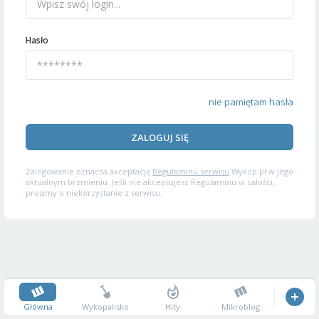
Hasło
nie pamiętam hasła
ZALOGUJ SIĘ
Zalogowanie oznacza akceptację
Regulaminu serwisu
Wykop.pl w jego
aktualnym brzmieniu. Jeśli nie akceptujesz Regulaminu w całości,
prosimy o niekorzystanie z serwisu.
Główna
Wykopalisko
Hity
Mikroblog