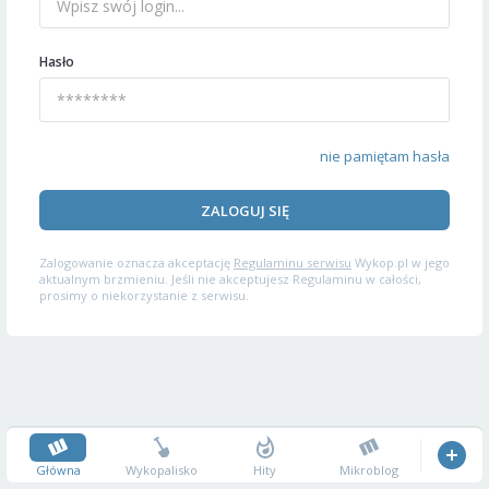
Hasło
nie pamiętam hasła
ZALOGUJ SIĘ
Zalogowanie oznacza akceptację
Regulaminu serwisu
Wykop.pl w jego
aktualnym brzmieniu. Jeśli nie akceptujesz Regulaminu w całości,
prosimy o niekorzystanie z serwisu.
Główna
Wykopalisko
Hity
Mikroblog