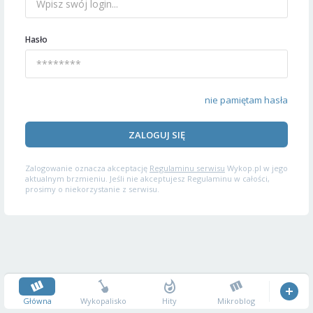
Hasło
nie pamiętam hasła
ZALOGUJ SIĘ
Zalogowanie oznacza akceptację
Regulaminu serwisu
Wykop.pl w jego
aktualnym brzmieniu. Jeśli nie akceptujesz Regulaminu w całości,
prosimy o niekorzystanie z serwisu.
Główna
Wykopalisko
Hity
Mikroblog