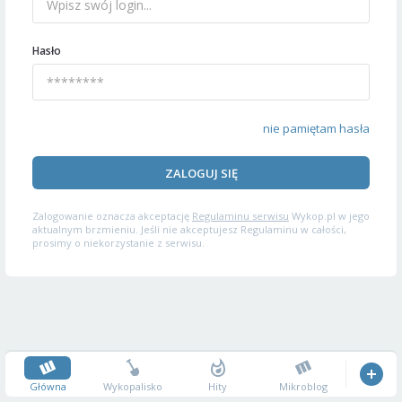
Hasło
nie pamiętam hasła
ZALOGUJ SIĘ
Zalogowanie oznacza akceptację
Regulaminu serwisu
Wykop.pl w jego
aktualnym brzmieniu. Jeśli nie akceptujesz Regulaminu w całości,
prosimy o niekorzystanie z serwisu.
Główna
Wykopalisko
Hity
Mikroblog