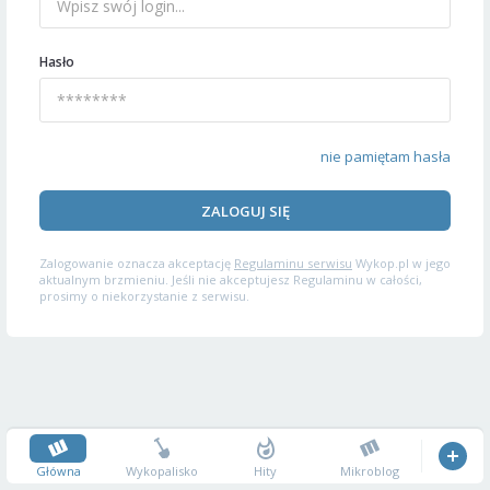
Hasło
nie pamiętam hasła
ZALOGUJ SIĘ
Zalogowanie oznacza akceptację
Regulaminu serwisu
Wykop.pl w jego
aktualnym brzmieniu. Jeśli nie akceptujesz Regulaminu w całości,
prosimy o niekorzystanie z serwisu.
Główna
Wykopalisko
Hity
Mikroblog