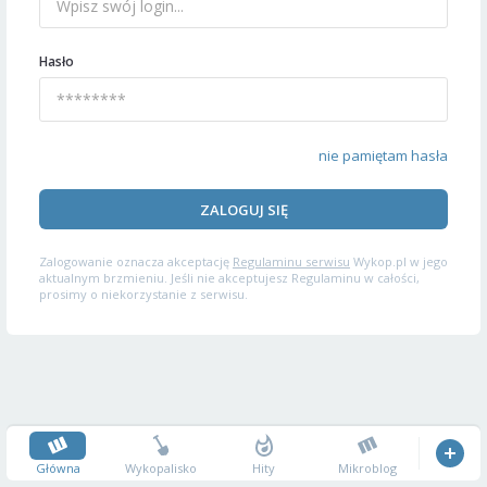
Hasło
nie pamiętam hasła
ZALOGUJ SIĘ
Zalogowanie oznacza akceptację
Regulaminu serwisu
Wykop.pl w jego
aktualnym brzmieniu. Jeśli nie akceptujesz Regulaminu w całości,
prosimy o niekorzystanie z serwisu.
Główna
Wykopalisko
Hity
Mikroblog