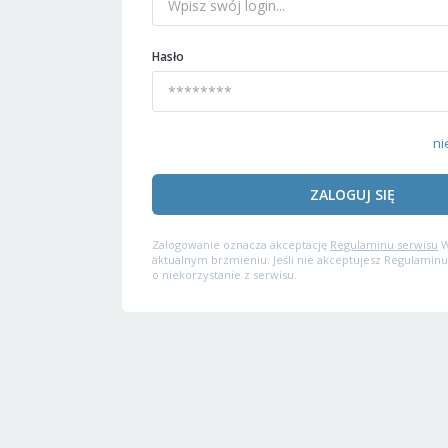
Hasło
ni
ZALOGUJ SIĘ
Zalogowanie oznacza akceptację
Regulaminu serwisu
W
aktualnym brzmieniu. Jeśli nie akceptujesz Regulaminu
o niekorzystanie z serwisu.