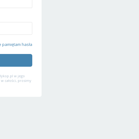
e pamiętam hasła
ykop.pl w jego
 w całości, prosimy