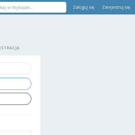
Zaloguj się
Zarejestruj się
ESTRACJA