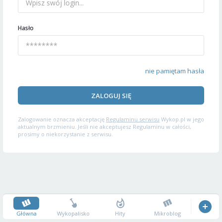
Hasło
nie pamiętam hasła
ZALOGUJ SIĘ
Zalogowanie oznacza akceptację
Regulaminu serwisu
Wykop.pl w jego
aktualnym brzmieniu. Jeśli nie akceptujesz Regulaminu w całości,
prosimy o niekorzystanie z serwisu.
Główna
Wykopalisko
Hity
Mikroblog