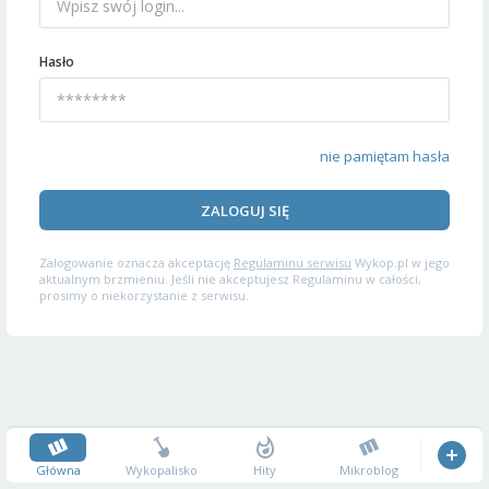
Hasło
nie pamiętam hasła
ZALOGUJ SIĘ
Zalogowanie oznacza akceptację
Regulaminu serwisu
Wykop.pl w jego
aktualnym brzmieniu. Jeśli nie akceptujesz Regulaminu w całości,
prosimy o niekorzystanie z serwisu.
Główna
Wykopalisko
Hity
Mikroblog