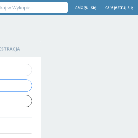
Zaloguj się
Zarejestruj się
ESTRACJA