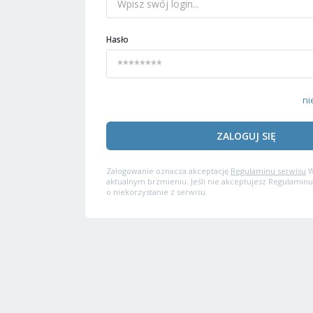
Hasło
ni
ZALOGUJ SIĘ
Zalogowanie oznacza akceptację
Regulaminu serwisu
W
aktualnym brzmieniu. Jeśli nie akceptujesz Regulaminu
o niekorzystanie z serwisu.