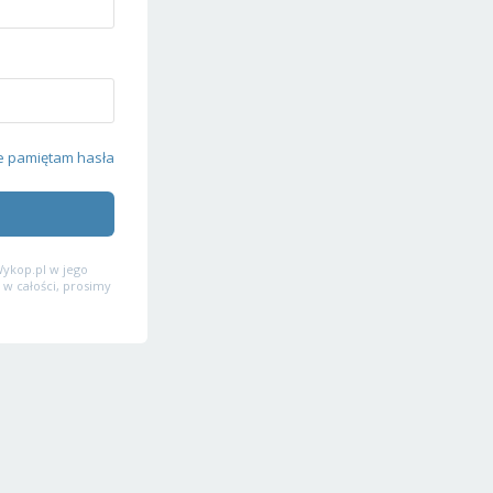
e pamiętam hasła
ykop.pl w jego
 w całości, prosimy