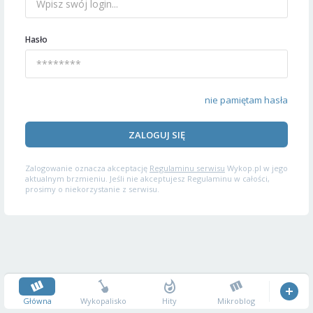
Hasło
nie pamiętam hasła
ZALOGUJ SIĘ
Zalogowanie oznacza akceptację
Regulaminu serwisu
Wykop.pl w jego
aktualnym brzmieniu. Jeśli nie akceptujesz Regulaminu w całości,
prosimy o niekorzystanie z serwisu.
Główna
Wykopalisko
Hity
Mikroblog