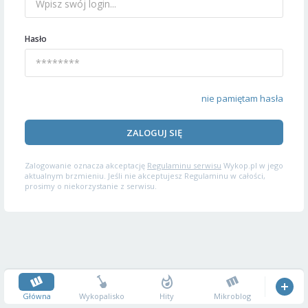
Hasło
nie pamiętam hasła
ZALOGUJ SIĘ
Zalogowanie oznacza akceptację
Regulaminu serwisu
Wykop.pl w jego
aktualnym brzmieniu. Jeśli nie akceptujesz Regulaminu w całości,
prosimy o niekorzystanie z serwisu.
Główna
Wykopalisko
Hity
Mikroblog