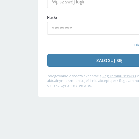
Hasło
ni
ZALOGUJ SIĘ
Zalogowanie oznacza akceptację
Regulaminu serwisu
W
aktualnym brzmieniu. Jeśli nie akceptujesz Regulaminu
o niekorzystanie z serwisu.