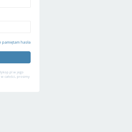
e pamiętam hasła
ykop.pl w jego
 w całości, prosimy