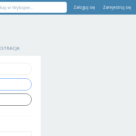
Zaloguj się
Zarejestruj się
ESTRACJA