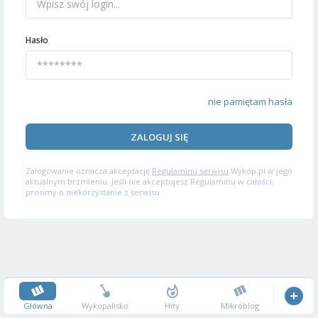
Hasło
nie pamiętam hasła
ZALOGUJ SIĘ
Zalogowanie oznacza akceptację
Regulaminu serwisu
Wykop.pl w jego
aktualnym brzmieniu. Jeśli nie akceptujesz Regulaminu w całości,
prosimy o niekorzystanie z serwisu.
Główna
Wykopalisko
Hity
Mikroblog