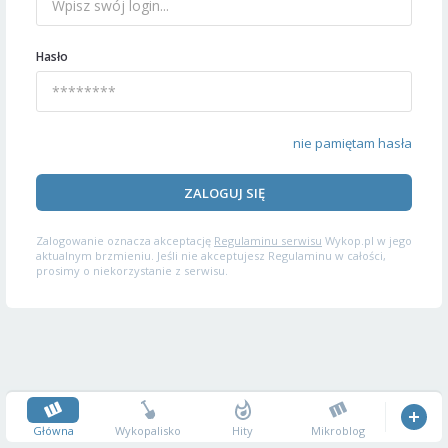
Hasło
nie pamiętam hasła
ZALOGUJ SIĘ
Zalogowanie oznacza akceptację
Regulaminu serwisu
Wykop.pl w jego
aktualnym brzmieniu. Jeśli nie akceptujesz Regulaminu w całości,
prosimy o niekorzystanie z serwisu.
Główna
Wykopalisko
Hity
Mikroblog