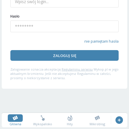
Hasło
nie pamiętam hasła
ZALOGUJ SIĘ
Zalogowanie oznacza akceptację
Regulaminu serwisu
Wykop.pl w jego
aktualnym brzmieniu. Jeśli nie akceptujesz Regulaminu w całości,
prosimy o niekorzystanie z serwisu.
Główna
Wykopalisko
Hity
Mikroblog