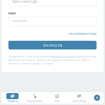
Hasło
nie pamiętam hasła
ZALOGUJ SIĘ
Zalogowanie oznacza akceptację
Regulaminu serwisu
Wykop.pl w jego
aktualnym brzmieniu. Jeśli nie akceptujesz Regulaminu w całości,
prosimy o niekorzystanie z serwisu.
Główna
Wykopalisko
Hity
Mikroblog