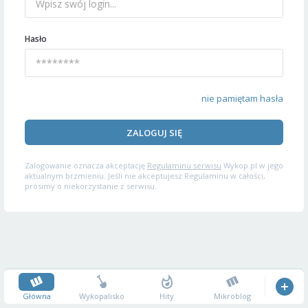
Hasło
nie pamiętam hasła
ZALOGUJ SIĘ
Zalogowanie oznacza akceptację
Regulaminu serwisu
Wykop.pl w jego
aktualnym brzmieniu. Jeśli nie akceptujesz Regulaminu w całości,
prosimy o niekorzystanie z serwisu.
Główna
Wykopalisko
Hity
Mikroblog