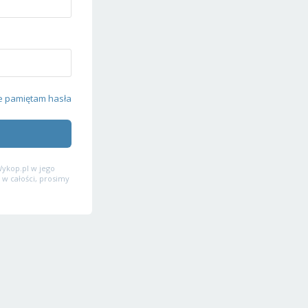
e pamiętam hasła
ykop.pl w jego
 w całości, prosimy