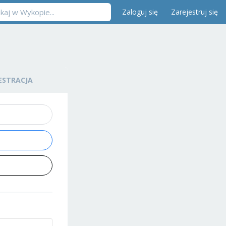
Zaloguj się
Zarejestruj się
ESTRACJA