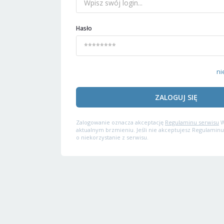
Hasło
ni
ZALOGUJ SIĘ
Zalogowanie oznacza akceptację
Regulaminu serwisu
W
aktualnym brzmieniu. Jeśli nie akceptujesz Regulaminu
o niekorzystanie z serwisu.