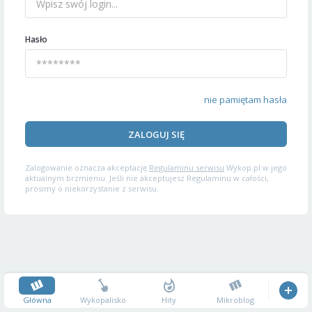
Hasło
nie pamiętam hasła
ZALOGUJ SIĘ
Zalogowanie oznacza akceptację
Regulaminu serwisu
Wykop.pl w jego
aktualnym brzmieniu. Jeśli nie akceptujesz Regulaminu w całości,
prosimy o niekorzystanie z serwisu.
Główna
Wykopalisko
Hity
Mikroblog