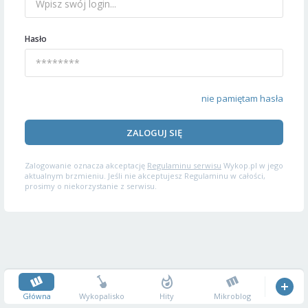
Hasło
nie pamiętam hasła
ZALOGUJ SIĘ
Zalogowanie oznacza akceptację
Regulaminu serwisu
Wykop.pl w jego
aktualnym brzmieniu. Jeśli nie akceptujesz Regulaminu w całości,
prosimy o niekorzystanie z serwisu.
Główna
Wykopalisko
Hity
Mikroblog