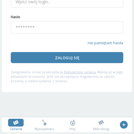
Hasło
nie pamiętam hasła
ZALOGUJ SIĘ
Zalogowanie oznacza akceptację
Regulaminu serwisu
Wykop.pl w jego
aktualnym brzmieniu. Jeśli nie akceptujesz Regulaminu w całości,
prosimy o niekorzystanie z serwisu.
Główna
Wykopalisko
Hity
Mikroblog