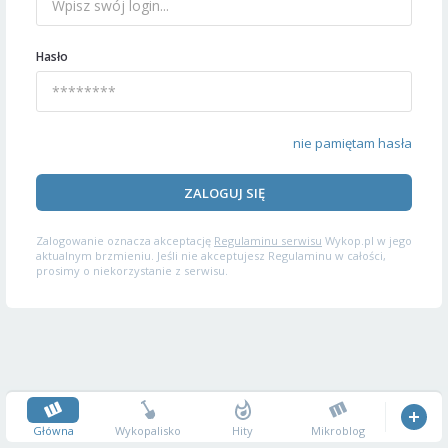
Hasło
nie pamiętam hasła
ZALOGUJ SIĘ
Zalogowanie oznacza akceptację
Regulaminu serwisu
Wykop.pl w jego
aktualnym brzmieniu. Jeśli nie akceptujesz Regulaminu w całości,
prosimy o niekorzystanie z serwisu.
Główna
Wykopalisko
Hity
Mikroblog