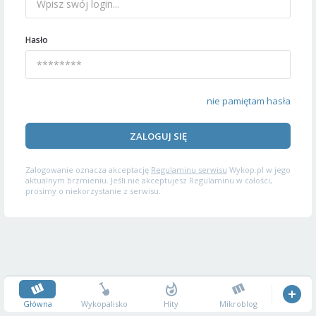
Hasło
nie pamiętam hasła
ZALOGUJ SIĘ
Zalogowanie oznacza akceptację
Regulaminu serwisu
Wykop.pl w jego
aktualnym brzmieniu. Jeśli nie akceptujesz Regulaminu w całości,
prosimy o niekorzystanie z serwisu.
Główna
Wykopalisko
Hity
Mikroblog