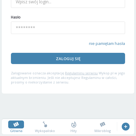
Hasło
nie pamiętam hasła
ZALOGUJ SIĘ
Zalogowanie oznacza akceptację
Regulaminu serwisu
Wykop.pl w jego
aktualnym brzmieniu. Jeśli nie akceptujesz Regulaminu w całości,
prosimy o niekorzystanie z serwisu.
Główna
Wykopalisko
Hity
Mikroblog