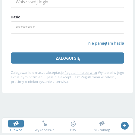
Hasło
nie pamiętam hasła
ZALOGUJ SIĘ
Zalogowanie oznacza akceptację
Regulaminu serwisu
Wykop.pl w jego
aktualnym brzmieniu. Jeśli nie akceptujesz Regulaminu w całości,
prosimy o niekorzystanie z serwisu.
Główna
Wykopalisko
Hity
Mikroblog