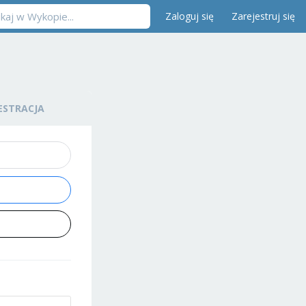
Zaloguj się
Zarejestruj się
ESTRACJA