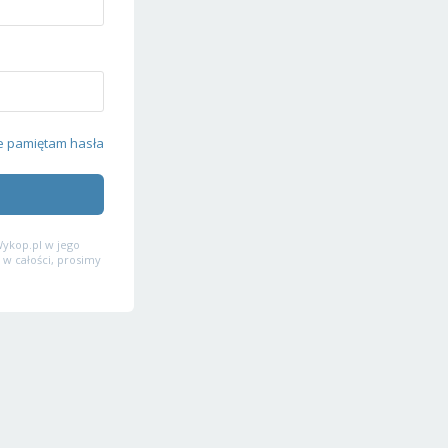
e pamiętam hasła
ykop.pl w jego
 w całości, prosimy