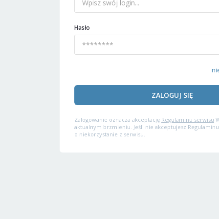
Hasło
ni
ZALOGUJ SIĘ
Zalogowanie oznacza akceptację
Regulaminu serwisu
W
aktualnym brzmieniu. Jeśli nie akceptujesz Regulaminu
o niekorzystanie z serwisu.