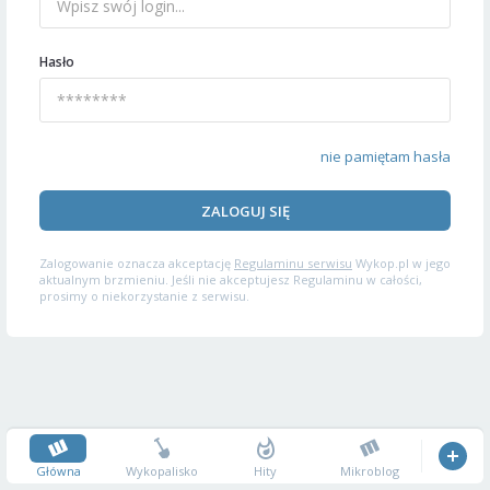
Hasło
nie pamiętam hasła
ZALOGUJ SIĘ
Zalogowanie oznacza akceptację
Regulaminu serwisu
Wykop.pl w jego
aktualnym brzmieniu. Jeśli nie akceptujesz Regulaminu w całości,
prosimy o niekorzystanie z serwisu.
Główna
Wykopalisko
Hity
Mikroblog