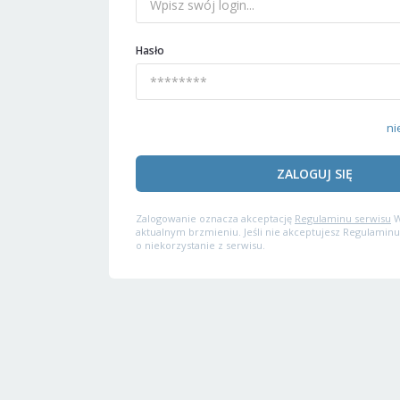
Hasło
ni
ZALOGUJ SIĘ
Zalogowanie oznacza akceptację
Regulaminu serwisu
W
aktualnym brzmieniu. Jeśli nie akceptujesz Regulaminu
o niekorzystanie z serwisu.