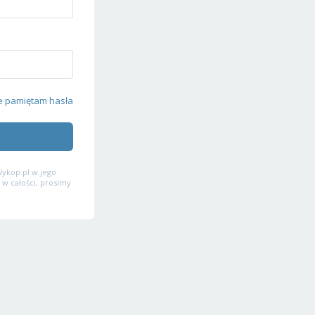
e pamiętam hasła
ykop.pl w jego
 w całości, prosimy