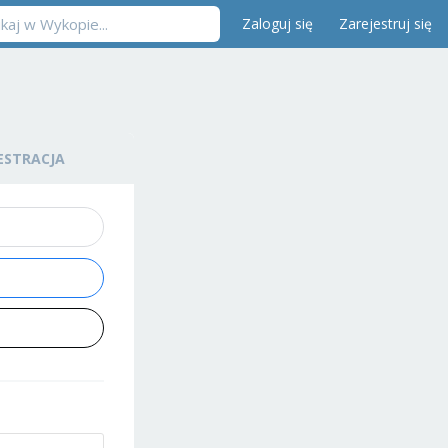
Zaloguj się
Zarejestruj się
ESTRACJA