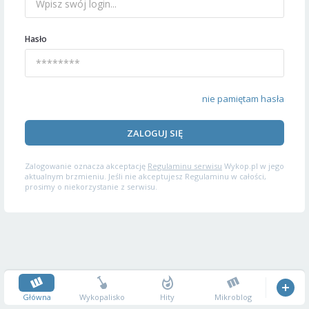
Hasło
nie pamiętam hasła
ZALOGUJ SIĘ
Zalogowanie oznacza akceptację
Regulaminu serwisu
Wykop.pl w jego
aktualnym brzmieniu. Jeśli nie akceptujesz Regulaminu w całości,
prosimy o niekorzystanie z serwisu.
Główna
Wykopalisko
Hity
Mikroblog