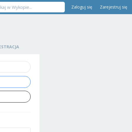
Zaloguj się
Zarejestruj się
ESTRACJA