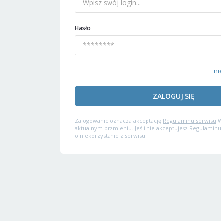
Hasło
ni
ZALOGUJ SIĘ
Zalogowanie oznacza akceptację
Regulaminu serwisu
W
aktualnym brzmieniu. Jeśli nie akceptujesz Regulaminu
o niekorzystanie z serwisu.