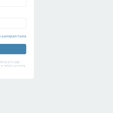
e pamiętam hasła
ykop.pl w jego
 w całości, prosimy