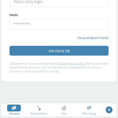
Hasło
nie pamiętam hasła
ZALOGUJ SIĘ
Zalogowanie oznacza akceptację
Regulaminu serwisu
Wykop.pl w jego
aktualnym brzmieniu. Jeśli nie akceptujesz Regulaminu w całości,
prosimy o niekorzystanie z serwisu.
Główna
Wykopalisko
Hity
Mikroblog