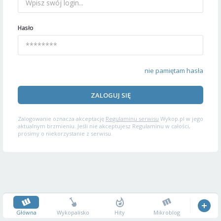
Hasło
nie pamiętam hasła
ZALOGUJ SIĘ
Zalogowanie oznacza akceptację
Regulaminu serwisu
Wykop.pl w jego
aktualnym brzmieniu. Jeśli nie akceptujesz Regulaminu w całości,
prosimy o niekorzystanie z serwisu.
Główna
Wykopalisko
Hity
Mikroblog