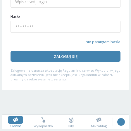
Hasło
nie pamiętam hasła
ZALOGUJ SIĘ
Zalogowanie oznacza akceptację
Regulaminu serwisu
Wykop.pl w jego
aktualnym brzmieniu. Jeśli nie akceptujesz Regulaminu w całości,
prosimy o niekorzystanie z serwisu.
Główna
Wykopalisko
Hity
Mikroblog