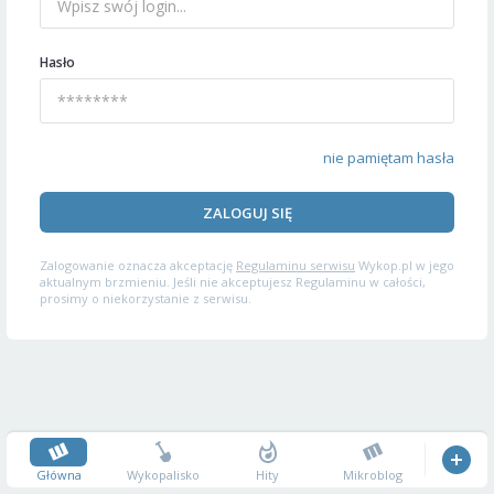
Hasło
nie pamiętam hasła
ZALOGUJ SIĘ
Zalogowanie oznacza akceptację
Regulaminu serwisu
Wykop.pl w jego
aktualnym brzmieniu. Jeśli nie akceptujesz Regulaminu w całości,
prosimy o niekorzystanie z serwisu.
Główna
Wykopalisko
Hity
Mikroblog