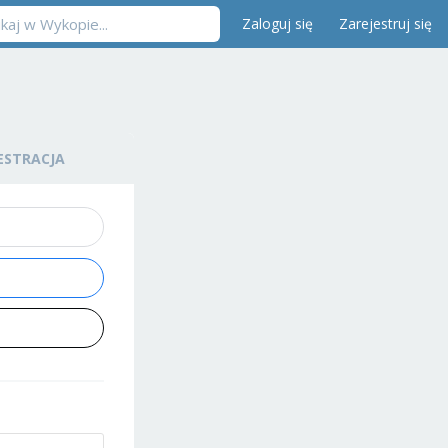
Zaloguj się
Zarejestruj się
ESTRACJA