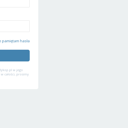
e pamiętam hasła
ykop.pl w jego
 w całości, prosimy