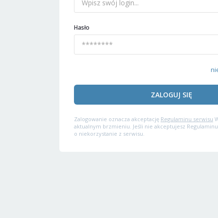
Hasło
ni
ZALOGUJ SIĘ
Zalogowanie oznacza akceptację
Regulaminu serwisu
W
aktualnym brzmieniu. Jeśli nie akceptujesz Regulaminu
o niekorzystanie z serwisu.