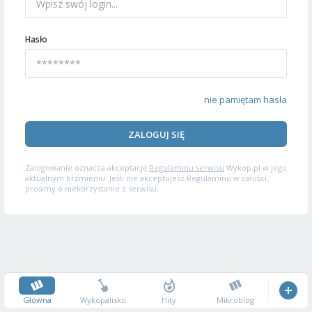
Hasło
nie pamiętam hasła
ZALOGUJ SIĘ
Zalogowanie oznacza akceptację
Regulaminu serwisu
Wykop.pl w jego
aktualnym brzmieniu. Jeśli nie akceptujesz Regulaminu w całości,
prosimy o niekorzystanie z serwisu.
Główna
Wykopalisko
Hity
Mikroblog