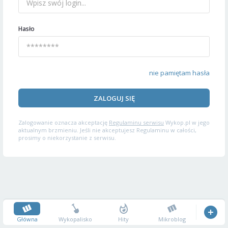
Hasło
nie pamiętam hasła
ZALOGUJ SIĘ
Zalogowanie oznacza akceptację
Regulaminu serwisu
Wykop.pl w jego
aktualnym brzmieniu. Jeśli nie akceptujesz Regulaminu w całości,
prosimy o niekorzystanie z serwisu.
Główna
Wykopalisko
Hity
Mikroblog