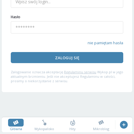
Hasło
nie pamiętam hasła
ZALOGUJ SIĘ
Zalogowanie oznacza akceptację
Regulaminu serwisu
Wykop.pl w jego
aktualnym brzmieniu. Jeśli nie akceptujesz Regulaminu w całości,
prosimy o niekorzystanie z serwisu.
Główna
Wykopalisko
Hity
Mikroblog