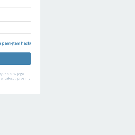
e pamiętam hasła
ykop.pl w jego
 w całości, prosimy