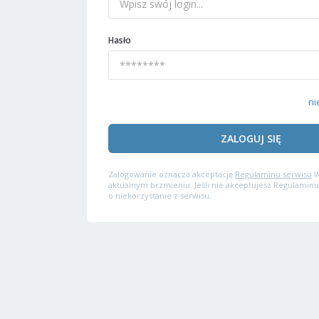
Hasło
ni
ZALOGUJ SIĘ
Zalogowanie oznacza akceptację
Regulaminu serwisu
W
aktualnym brzmieniu. Jeśli nie akceptujesz Regulaminu
o niekorzystanie z serwisu.