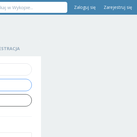
Zaloguj się
Zarejestruj się
ESTRACJA