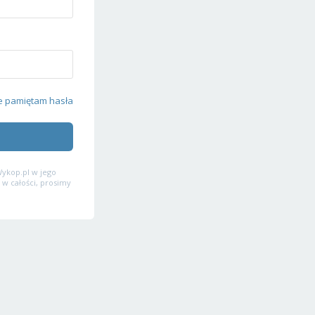
e pamiętam hasła
ykop.pl w jego
 w całości, prosimy