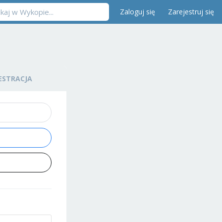
Zaloguj się
Zarejestruj się
ESTRACJA