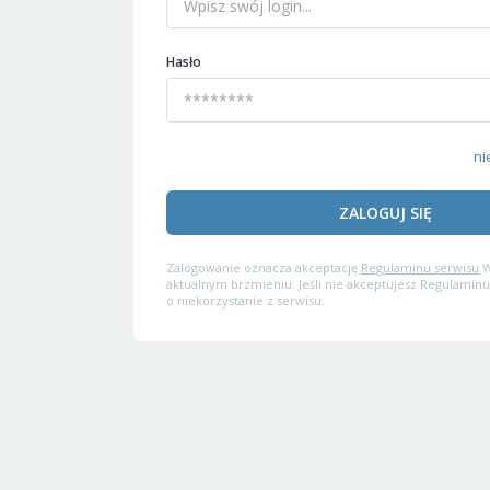
Hasło
ni
ZALOGUJ SIĘ
Zalogowanie oznacza akceptację
Regulaminu serwisu
W
aktualnym brzmieniu. Jeśli nie akceptujesz Regulaminu
o niekorzystanie z serwisu.