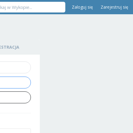
Zaloguj się
Zarejestruj się
ESTRACJA