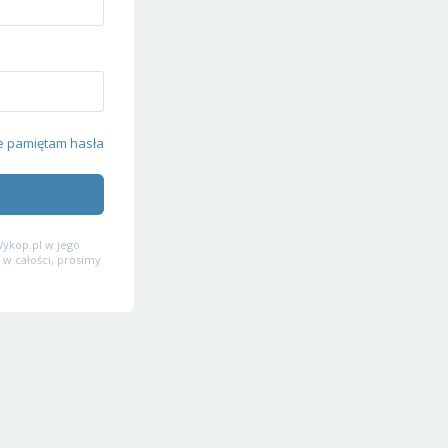
e pamiętam hasła
ykop.pl w jego
 w całości, prosimy