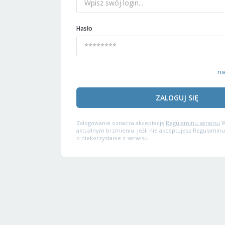
Hasło
ni
ZALOGUJ SIĘ
Zalogowanie oznacza akceptację
Regulaminu serwisu
W
aktualnym brzmieniu. Jeśli nie akceptujesz Regulaminu
o niekorzystanie z serwisu.