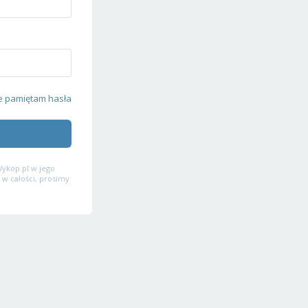
e pamiętam hasła
ykop.pl w jego
 w całości, prosimy