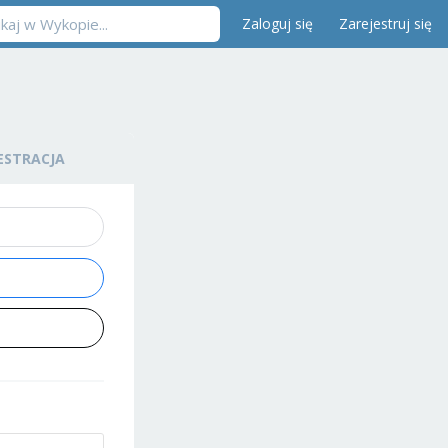
Zaloguj się
Zarejestruj się
ESTRACJA