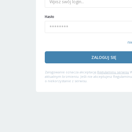
Hasło
ni
ZALOGUJ SIĘ
Zalogowanie oznacza akceptację
Regulaminu serwisu
W
aktualnym brzmieniu. Jeśli nie akceptujesz Regulaminu
o niekorzystanie z serwisu.