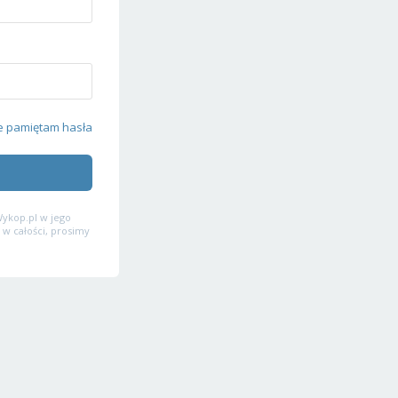
e pamiętam hasła
ykop.pl w jego
 w całości, prosimy