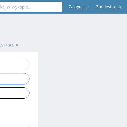
Zaloguj się
Zarejestruj się
ESTRACJA