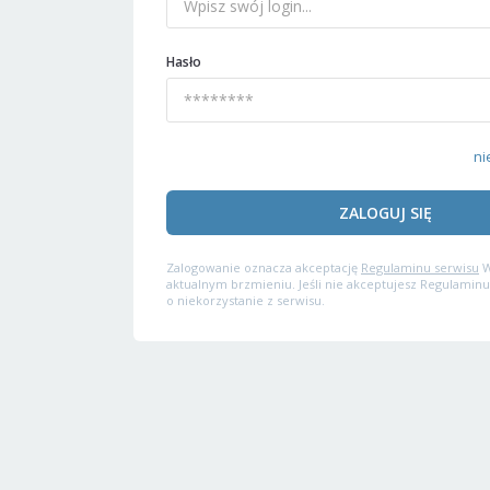
Hasło
ni
ZALOGUJ SIĘ
Zalogowanie oznacza akceptację
Regulaminu serwisu
W
aktualnym brzmieniu. Jeśli nie akceptujesz Regulaminu
o niekorzystanie z serwisu.