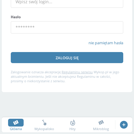
Hasło
nie pamiętam hasła
ZALOGUJ SIĘ
Zalogowanie oznacza akceptację
Regulaminu serwisu
Wykop.pl w jego
aktualnym brzmieniu. Jeśli nie akceptujesz Regulaminu w całości,
prosimy o niekorzystanie z serwisu.
Główna
Wykopalisko
Hity
Mikroblog