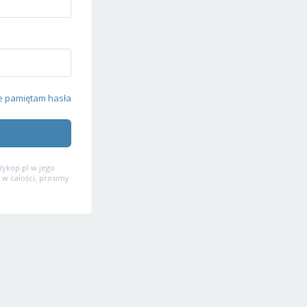
e pamiętam hasła
ykop.pl w jego
 w całości, prosimy