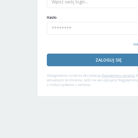
Hasło
ni
ZALOGUJ SIĘ
Zalogowanie oznacza akceptację
Regulaminu serwisu
W
aktualnym brzmieniu. Jeśli nie akceptujesz Regulaminu
o niekorzystanie z serwisu.