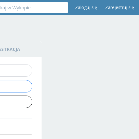
Zaloguj się
Zarejestruj się
ESTRACJA