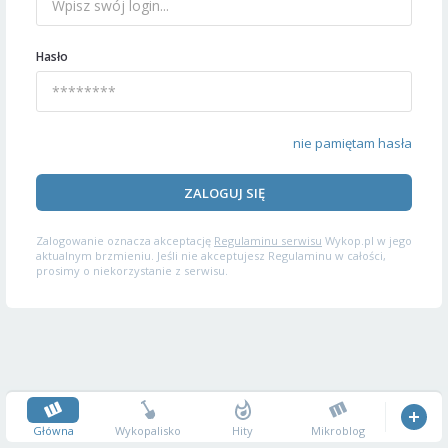
Hasło
nie pamiętam hasła
ZALOGUJ SIĘ
Zalogowanie oznacza akceptację
Regulaminu serwisu
Wykop.pl w jego
aktualnym brzmieniu. Jeśli nie akceptujesz Regulaminu w całości,
prosimy o niekorzystanie z serwisu.
Główna
Wykopalisko
Hity
Mikroblog