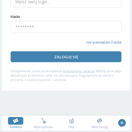
Hasło
nie pamiętam hasła
ZALOGUJ SIĘ
Zalogowanie oznacza akceptację
Regulaminu serwisu
Wykop.pl w jego
aktualnym brzmieniu. Jeśli nie akceptujesz Regulaminu w całości,
prosimy o niekorzystanie z serwisu.
Główna
Wykopalisko
Hity
Mikroblog