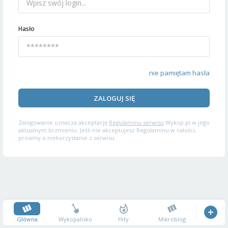
Hasło
nie pamiętam hasła
ZALOGUJ SIĘ
Zalogowanie oznacza akceptację
Regulaminu serwisu
Wykop.pl w jego
aktualnym brzmieniu. Jeśli nie akceptujesz Regulaminu w całości,
prosimy o niekorzystanie z serwisu.
Główna
Wykopalisko
Hity
Mikroblog