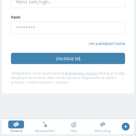
Hasło
nie pamiętam hasła
ZALOGUJ SIĘ
Zalogowanie oznacza akceptację
Regulaminu serwisu
Wykop.pl w jego
aktualnym brzmieniu. Jeśli nie akceptujesz Regulaminu w całości,
prosimy o niekorzystanie z serwisu.
Główna
Wykopalisko
Hity
Mikroblog